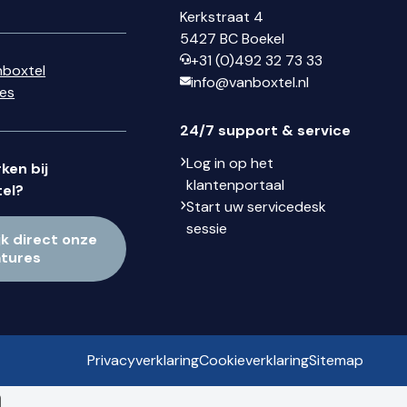
Kerkstraat 4
5427 BC Boekel
+31 (0)492 32 73 33
nboxtel
info@vanboxtel.nl
ses
24/7 support & service
Log in op het
ken bij
klantenportaal
el?
Start uw servicedesk
sessie
jk direct onze
atures
Privacyverklaring
Cookieverklaring
Sitemap