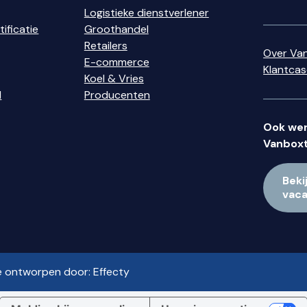
Logistieke dienstverlener
ificatie
Groothandel
Retailers
Over Va
E-commerce
Klantca
Koel & Vries
d
Producenten
Ook wer
Vanboxt
Beki
vac
e ontworpen door:
Effecty