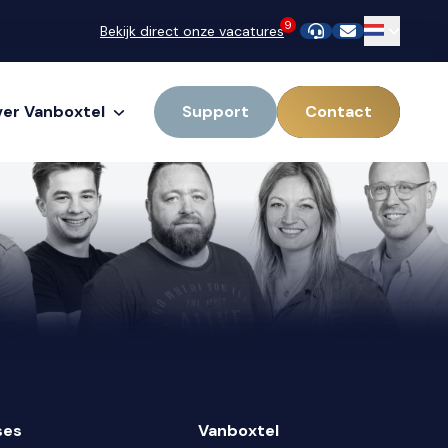
9
Bekijk direct onze vacatures
er Vanboxtel
Support
Contact
ses
Vanboxtel